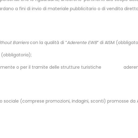
ardano a fini di invio di materiale pubblicitario o di vendita dire
thout Barriers
con la qualità di “
Aderente EWB
” di AISM (obbligato
 (obbligatoria);
mente o per il tramite delle strutture turistiche aderenti a
mo sociale (comprese promozioni, indagini, sconti) promosse da AI