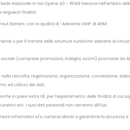
ede Nazionale in Via Operai 40 – 16149 Genova nell’ambito della p
e seguenti finalità:
ut Barriers, con la qualità di “
Aderente EWB
” di AISM;
e o per il tramite delle strutture turistiche aderenti al circui
mo sociale (comprese promozioni, indagini, sconti) promosse da AIS
 nella raccolta, registrazione, organizzazione, connessione, elab
o ed utilizzo dei dati.
che in paesi extra UE, per l’espletamento delle finalità di cui sop
atrici etc. I suoi dati personali non verranno diffusi.
mezzi informatici e/o cartacei idonei a garantirne la sicurezza e r