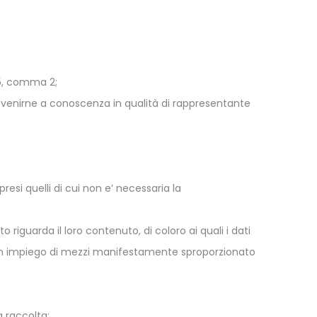
o 5, comma 2;
o venirne a conoscenza in qualità di rappresentante
resi quelli di cui non e’ necessaria la
riguarda il loro contenuto, di coloro ai quali i dati
a un impiego di mezzi manifestamente sproporzionato
a raccolta;