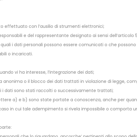
 effettuato con l’ausilio di strumenti elettronici;
i responsabili e del rappresentante designato ai sensi dell’articol
ai quali i dati personali possono essere comunicati o che posson
ili o incaricati.
uando vi ha interesse, l’integrazione dei dati;
 anonima o il blocco dei dati trattati in violazione di legge, comp
i i dati sono stati raccolti o successivamente trattati;
 lettere a) e b) sono state portate a conoscenza, anche per quanto 
il caso in cui tale adempimento si rivela impossibile o comport
 parte:
 personali che lo riguardano, ancorche’ pertinenti allo scopo dell