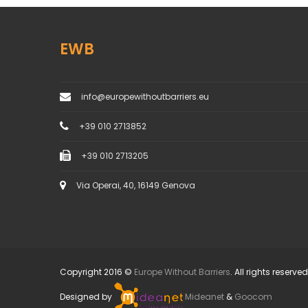
EWB
info@europewithoutbarriers.eu
+39 010 2713852
+39 010 2713205
Via Operai, 40, 16149 Genova
Copyright 2016 ©
Europe Without Barriers
. All rights reserved
Designed by
Mideanet
&
Goocom