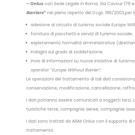
– Onlus
con Sede Legale in Roma, Via Cavour 179 e S
Barriers
”
nel pieno rispetto del D.Lgs. 196/2003,per l
adesione al circuito di turismo sociale Europe Witho
fornitura di pacchetti e servizi di turismo sociale;
espletamento formalità amministrative (direttament
indagini sul grado di soddisfazione;
invio di informazioni su nuove iniziative di turis
operator “
Europe Without Barrier”
;
Le operazioni del trattamento di tali dati consistono
conservazione, modificazione, cancellazione, raffront
I dati potranno essere comunicati a soggetti terzi, an
turistiche terze, compagnie aeree, compagnie assicur
I dati sono trattati da AISM Onlus con il supporto di 
trattamento.