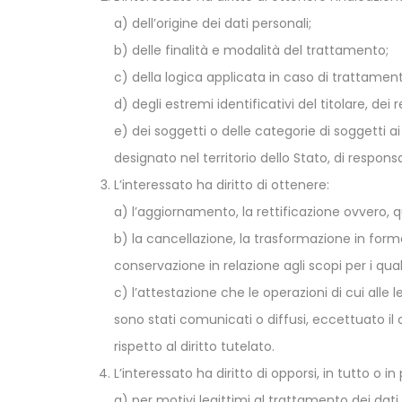
a) dell’origine dei dati personali;
b) delle finalità e modalità del trattamento;
c) della logica applicata in caso di trattamento
d) degli estremi identificativi del titolare, de
e) dei soggetti o delle categorie di soggetti 
designato nel territorio dello Stato, di responsab
L’interessato ha diritto di ottenere:
a) l’aggiornamento, la rettificazione ovvero, q
b) la cancellazione, la trasformazione in forma
conservazione in relazione agli scopi per i qual
c) l’attestazione che le operazioni di cui alle
sono stati comunicati o diffusi, eccettuato 
rispetto al diritto tutelato.
L’interessato ha diritto di opporsi, in tutto o in
a) per motivi legittimi al trattamento dei dati