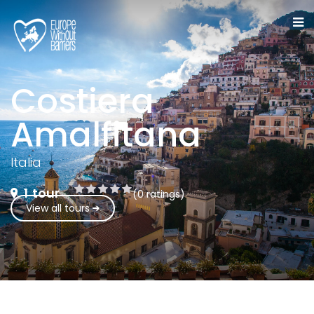
Costiera
Amalfitana
Italia
1
tour
(0 ratings)
View all tours