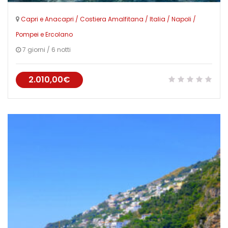
Capri e Anacapri
/
Costiera Amalfitana
/
Italia
/
Napoli
/
Pompei e Ercolano
7 giorni / 6 notti
2.010,00€