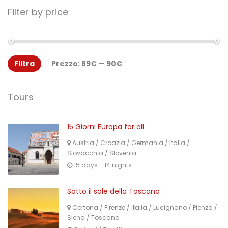
Filter by price
Filtra
Prezzo:
89€
—
90€
Tours
15 Giorni Europa for all
Austria
/
Croazia
/
Germania
/
Italia
/
Slovacchia
/
Slovenia
15 days - 14 nights
Sotto il sole della Toscana
Cortona
/
Firenze
/
Italia
/
Lucignano
/
Pienza
/
Siena
/
Toscana