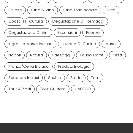
Chiese
Cibo & Vino
Cibo Tradizionale
Città
Coast
Cultura
Degustazione Di Formaggi
Degustazione Di Vini
Escursioni
Firenze
Ingresso Musei Incluso
Lezione Di Cucina
Musei
Napoli
Natura
Paesaggi
Pausa Caffé
Pizza
Pranzo/cena Incluso
Prodotti Biologici
Scooters Inclusi
Shuttle
Storia
Torri
Tour A Piedi
Tour Guidato
UNESCO