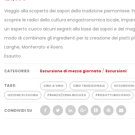
Viaggio alla scoperta dei sapori della tradizione piemontese. P
scoprire le radici della cultura enogastronomica locale, impa
un esperto cuoco alcuni segreti alla base dei sapori e del ma
modo di combinare gli ingredienti per la creazione dei piatti più
Langhe, Monferrato e Roero.
Esaurito
/
CATEGORIES:
Escursione di mezza giornata
Escursioni
TAGS:
CIBO & VINO
CIBO TRADIZIONALE
ESCURSIONI
LEZIONE DI CUCINA
PRANZO/CENA INCLUSO
PRODOTTI BIOLOGICI
CONDIVIDI SU