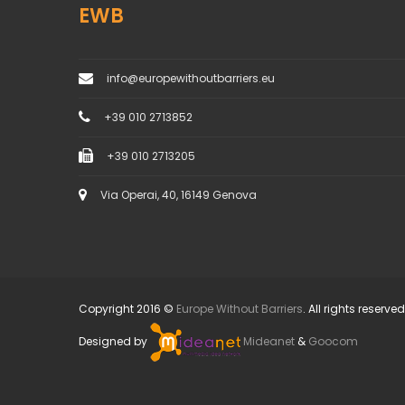
EWB
info@europewithoutbarriers.eu
+39 010 2713852
+39 010 2713205
Via Operai, 40, 16149 Genova
Copyright 2016 ©
Europe Without Barriers
. All rights reserved
Designed by
Mideanet
&
Goocom