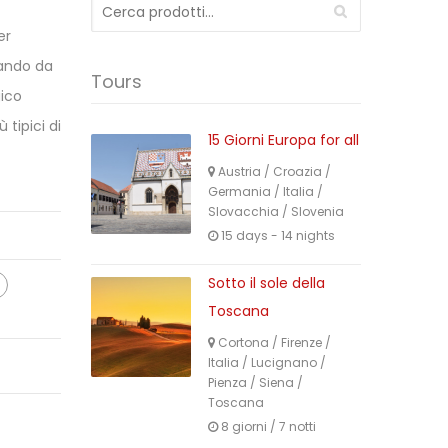
Cerca:
er
rando da
Tours
gico
 tipici di
15 Giorni Europa for all
Austria
/
Croazia
/
Germania
/
Italia
/
Slovacchia
/
Slovenia
15 days - 14 nights
Sotto il sole della
Toscana
Cortona
/
Firenze
/
Italia
/
Lucignano
/
Pienza
/
Siena
/
Toscana
8 giorni / 7 notti