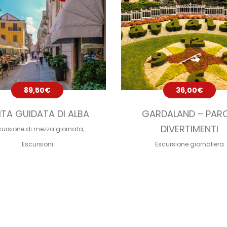
89,50
€
36,00
€
ITA GUIDATA DI ALBA
GARDALAND – PAR
DIVERTIMENTI
cursione di mezza giornata
,
Escursioni
Escursione giornaliera