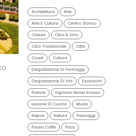
Architettura
Arte
Arte E Cultura
Centro Storico
Chiese
Cibo & Vino
Cibo Tradizionale
Città
Coast
Cultura
CO
Degustazione Di Formaggi
Degustazione Di Vini
Escursioni
Firenze
Ingresso Musei Incluso
Lezione Di Cucina
Musei
Napoli
Natura
Paesaggi
Pausa Caffé
Pizza