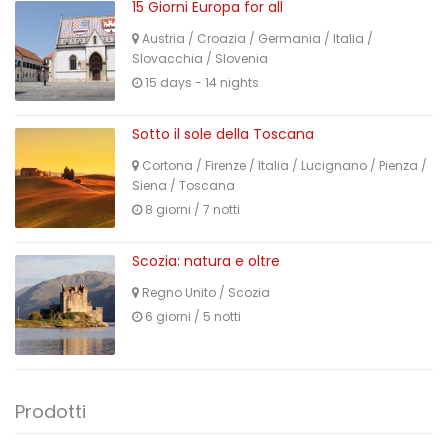
15 Giorni Europa for all
Austria
/
Croazia
/
Germania
/
Italia
/
Slovacchia
/
Slovenia
15 days - 14 nights
Sotto il sole della Toscana
Cortona
/
Firenze
/
Italia
/
Lucignano
/
Pienza
/
Siena
/
Toscana
8 giorni / 7 notti
Scozia: natura e oltre
Regno Unito
/
Scozia
6 giorni / 5 notti
Prodotti