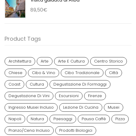
89,50
€
Product Tags
Architettura
Arte
Arte E Cultura
Centro Storico
Chiese
Cibo & Vino
Cibo Tradizionale
Città
Coast
Cultura
Degustazione Di Formaggi
Degustazione Di Vini
Escursioni
Firenze
Ingresso Musei Incluso
Lezione Di Cucina
Musei
Napoli
Natura
Paesaggi
Pausa Caffé
Pizza
Pranzo/cena Incluso
Prodotti Biologici