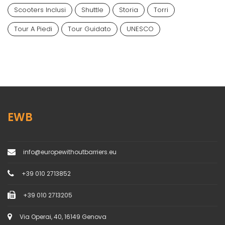
Scooters Inclusi
Shuttle
Storia
Torri
Tour A Piedi
Tour Guidato
UNESCO
EWB
info@europewithoutbarriers.eu
+39 010 2713852
+39 010 2713205
Via Operai, 40, 16149 Genova