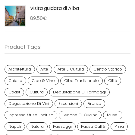
Visita guidata di Alba
89,50
€
Product Tags
Architettura
Arte
Arte E Cultura
Centro Storico
Chiese
Cibo & Vino
Cibo Tradizionale
Città
Coast
Cultura
Degustazione Di Formaggi
Degustazione Di Vini
Escursioni
Firenze
Ingresso Musei Incluso
Lezione Di Cucina
Musei
Napoli
Natura
Paesaggi
Pausa Caffé
Pizza