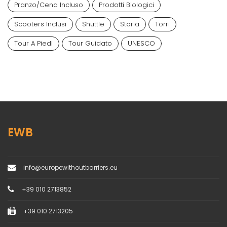
Pranzo/cena Incluso
Prodotti Biologici
Scooters Inclusi
Shuttle
Storia
Torri
Tour A Piedi
Tour Guidato
UNESCO
EWB
info@europewithoutbarriers.eu
+39 010 2713852
+39 010 2713205